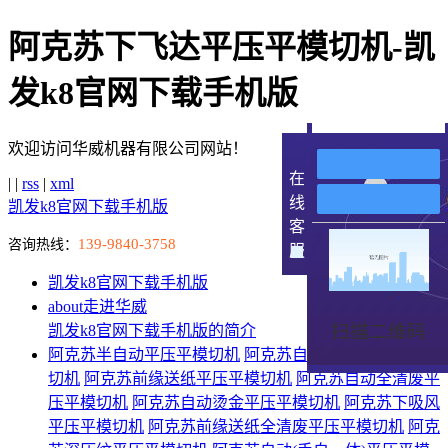
阿克苏下飞达平压平模切机-凯
发k8官网下载手机版
欢迎访问华威机器有限公司网站！
在
| |
rss
|
xml
线
凯发k8官网下载手机版
客
139-9840-3758
咨询热线：
服
凯发k8官网下载手机版
about
走进华威
扫描二维码
凯发k8官网下载手机版的简介
阿克苏半自动平压平模切机
阿克苏自动半清废平压平模
切机
阿克苏前缘送纸平压平模切机
阿克苏自动全清废平
压平模切机
阿克苏自动烫金平压平模切机
阿克苏下吸风
平压平模切机
阿克苏前缘送纸全清废平压平模切机
阿克