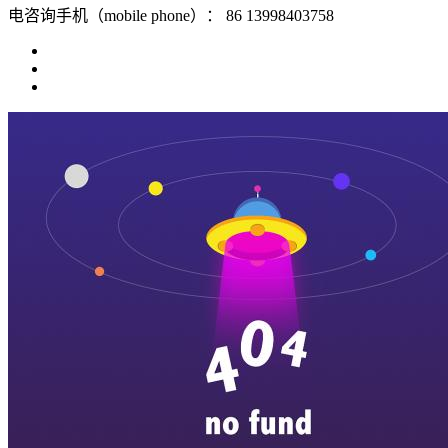
电咨询手机（mobile phone）： 86 13998403758