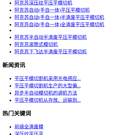
阿克苏深压纹平压平模切机
阿克苏自动(手自一体)平压平模切机
阿克苏自动(手自一体)半清废平压平模切机
阿克苏自动(手自一体)全清废平压平模切机
阿克苏半自动半清废平压平模切机
阿克苏滚筒式模切机
阿克苏下飞达半清废平压平模切机
新闻资讯
平压平模切割机采用光电感应...
平压平模切割机生产的大型偏...
异步半自动模切机的调机方法
平压平模切机从存放、运输到...
热门关键词
前缘全清废模
深压纹平压平