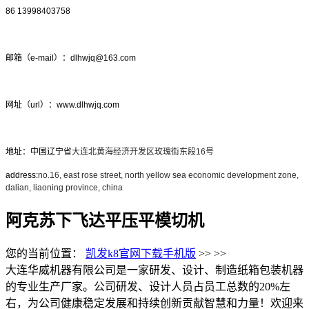
86 13998403758
邮箱（e-mail）：
dlhwjq@163.com
网址（url）：www.dlhwjq.com
地址：中国辽宁省
大连北黄海经济开发区玫瑰街东段16号
address:
no.16, east rose street, north yellow sea economic development zone,
dalian, liaoning province, china
阿克苏下飞达平压平模切机
您的当前位置：
凯发k8官网下载手机版
>> >>
大连华威机器有限公司是一家研发、设计、制造纸箱包装机器
的专业生产厂家。公司研发、设计人员占员工总数的20%左
右，为公司健康稳定发展和持续创新贡献智慧和力量！欢迎来