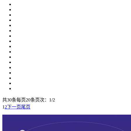
共30条
每页20条
页次：1/2
1
2
下一页
尾页