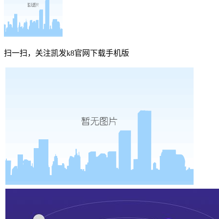
扫一扫，关注凯发k8官网下载手机版