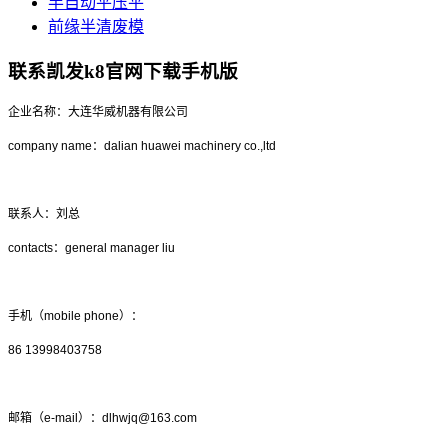
半自动平压平
前缘半清废模
联系凯发k8官网下载手机版
企业名称：大连华威机器有限公司
company name：dalian huawei machinery co.,ltd
联系人：刘总
contacts：general manager liu
手机（mobile phone）：
86 13998403758
邮箱（e-mail）：
dlhwjq@163.com