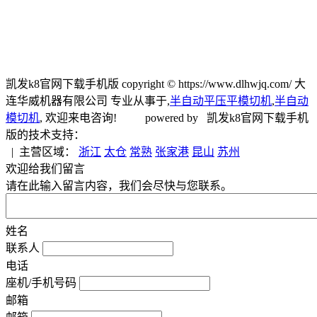
凯发k8官网下载手机版 copyright © https://www.dlhwjq.com/ 大
连华威机器有限公司 专业从事于,
半自动平压平模切机
,
半自动
模切机
, 欢迎来电咨询! powered by 凯发k8官网下载手机
版的技术支持：
| 主营区域：
浙江
太仓
常熟
张家港
昆山
苏州
欢迎给我们留言
请在此输入留言内容，我们会尽快与您联系。
姓名
联系人
电话
座机/手机号码
邮箱