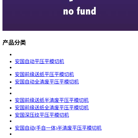
产品分类
安国自动平压平模切机
安国前缘送纸平压平模切机
安国自动全清废平压平模切机
安国前缘送纸半清废平压平模切机
安国前缘送纸全清废平压平模切机
安国深压纹平压平模切机
安国自动(手自一体)半清废平压平模切机