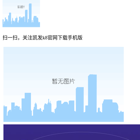
扫一扫，关注凯发k8官网下载手机版