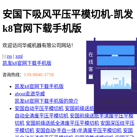
安国下吸风平压平模切机-凯发
k8官网下载手机版
欢迎访问华威机器有限公司网站！
在
| |
rss
|
xml
线
凯发k8官网下载手机版
客
139-9840-3758
咨询热线：
服
凯发k8官网下载手机版
about
走进华威
扫描二维码
凯发k8官网下载手机版的简介
安国自动平压平模切机
安国前缘送纸平压平模切机
安国
自动全清废平压平模切机
安国前缘送纸半清废平压平模
切机
安国前缘送纸全清废平压平模切机
安国深压纹平压
平模切机
安国自动(手自一体)半清废平压平模切机
安国