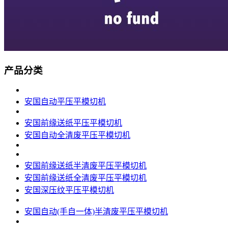
产品分类
安国自动平压平模切机
安国前缘送纸平压平模切机
安国自动全清废平压平模切机
安国前缘送纸半清废平压平模切机
安国前缘送纸全清废平压平模切机
安国深压纹平压平模切机
安国自动(手自一体)半清废平压平模切机