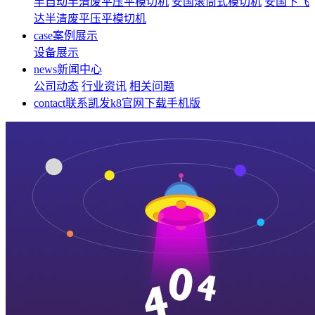
半自动半清废平压平模切机
安国滚筒式模切机
安国下飞
达半清废平压平模切机
case
案例展示
设备展示
news
新闻中心
公司动态
行业资讯
相关问题
contact
联系凯发k8官网下载手机版