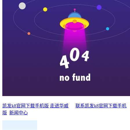
凯发k8官网下载手机版
走进华威
联系凯发k8官网下载手机
版
新闻中心