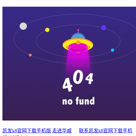
凯发k8官网下载手机版
走进华威
联系凯发k8官网下载手机