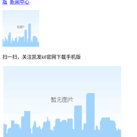
版
新闻中心
扫一扫，关注凯发k8官网下载手机版