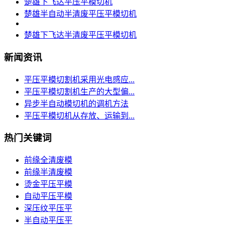
楚雄下飞达平压平模切机
楚雄半自动半清废平压平模切机
楚雄下飞达半清废平压平模切机
新闻资讯
平压平模切割机采用光电感应...
平压平模切割机生产的大型偏...
异步半自动模切机的调机方法
平压平模切机从存放、运输到...
热门关键词
前缘全清废模
前缘半清废模
烫金平压平模
自动平压平模
深压纹平压平
半自动平压平