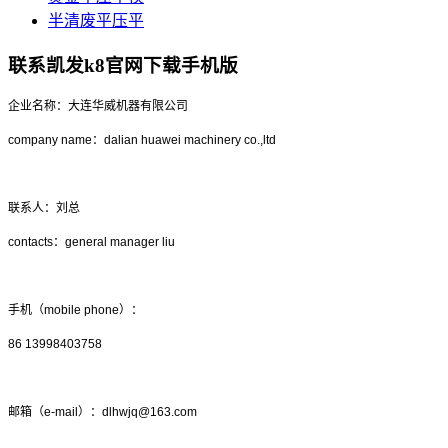
半清废平压平
联系凯发k8官网下载手机版
企业名称：大连华威机器有限公司
company name：dalian huawei machinery co.,ltd
联系人：刘总
contacts：general manager liu
手机（mobile phone）：
86 13998403758
邮箱（e-mail）：
dlhwjq@163.com