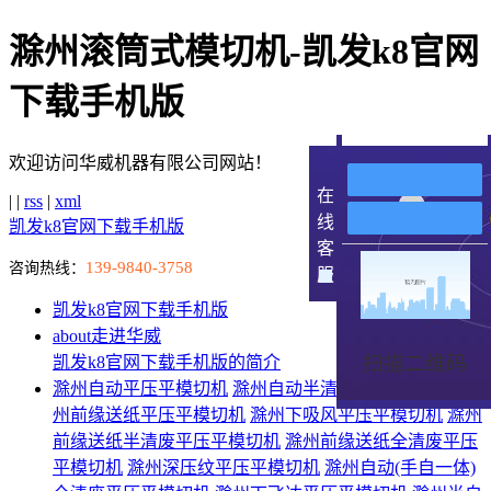
滁州滚筒式模切机-凯发k8官网
下载手机版
欢迎访问华威机器有限公司网站！
在
| |
rss
|
xml
线
凯发k8官网下载手机版
客
139-9840-3758
咨询热线：
服
凯发k8官网下载手机版
about
走进华威
扫描二维码
凯发k8官网下载手机版的简介
滁州自动平压平模切机
滁州自动半清废平压平模切机
滁
州前缘送纸平压平模切机
滁州下吸风平压平模切机
滁州
前缘送纸半清废平压平模切机
滁州前缘送纸全清废平压
平模切机
滁州深压纹平压平模切机
滁州自动(手自一体)