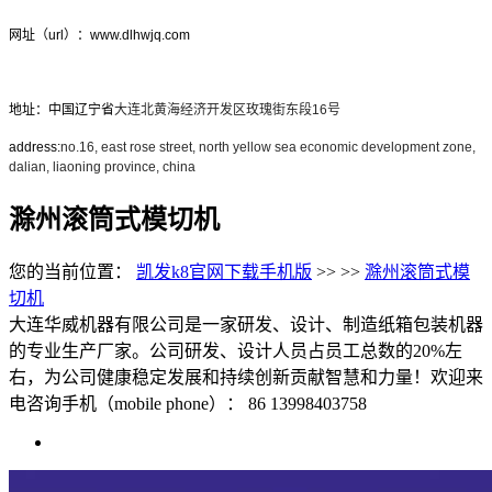
网址（url）：www.dlhwjq.com
地址：中国辽宁省
大连北黄海经济开发区玫瑰街东段16号
address:
no.16, east rose street, north yellow sea economic development zone,
dalian, liaoning province, china
滁州滚筒式模切机
您的当前位置：
凯发k8官网下载手机版
>> >>
滁州滚筒式模
切机
大连华威机器有限公司是一家研发、设计、制造纸箱包装机器
的专业生产厂家。公司研发、设计人员占员工总数的20%左
右，为公司健康稳定发展和持续创新贡献智慧和力量！欢迎来
电咨询手机（mobile phone）： 86 13998403758