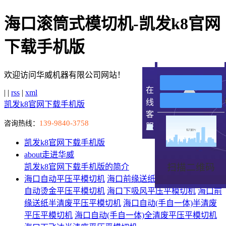
海口滚筒式模切机-凯发k8官网
下载手机版
欢迎访问华威机器有限公司网站！
在
| |
rss
|
xml
线
凯发k8官网下载手机版
客
139-9840-3758
咨询热线：
服
凯发k8官网下载手机版
about
走进华威
扫描二维码
凯发k8官网下载手机版的简介
海口自动平压平模切机
海口前缘送纸平压平模切机
海口
自动烫金平压平模切机
海口下吸风平压平模切机
海口前
缘送纸半清废平压平模切机
海口自动(手自一体)半清废
平压平模切机
海口自动(手自一体)全清废平压平模切机