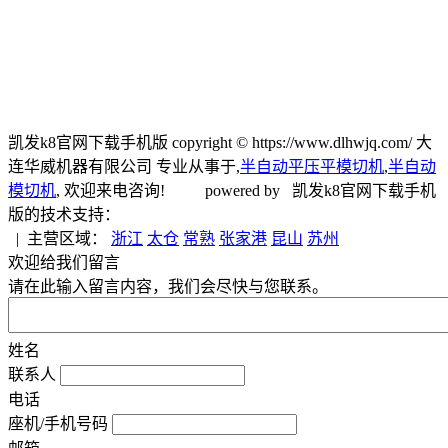
凯发k8官网下载手机版 copyright © https://www.dlhwjq.com/ 大
连华威机器有限公司 专业从事于,
半自动平压平模切机
,
半自动
模切机
, 欢迎来电咨询! powered by 凯发k8官网下载手机
版的技术支持：
| 主营区域：
浙江
太仓
常熟
张家港
昆山
苏州
欢迎给我们留言
请在此输入留言内容，我们会尽快与您联系。
姓名
联系人
电话
座机/手机号码