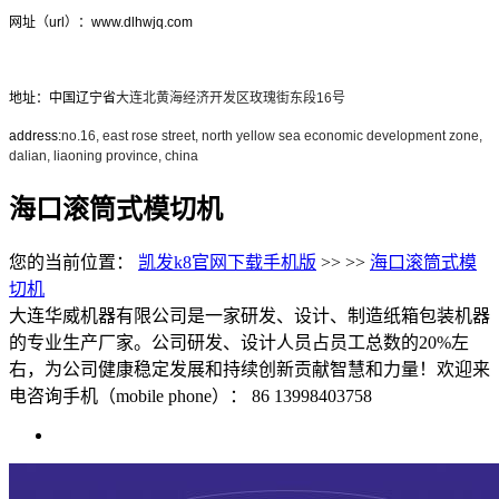
网址（url）：www.dlhwjq.com
地址：中国辽宁省
大连北黄海经济开发区玫瑰街东段16号
address:
no.16, east rose street, north yellow sea economic development zone,
dalian, liaoning province, china
海口滚筒式模切机
您的当前位置：
凯发k8官网下载手机版
>> >>
海口滚筒式模
切机
大连华威机器有限公司是一家研发、设计、制造纸箱包装机器
的专业生产厂家。公司研发、设计人员占员工总数的20%左
右，为公司健康稳定发展和持续创新贡献智慧和力量！欢迎来
电咨询手机（mobile phone）： 86 13998403758