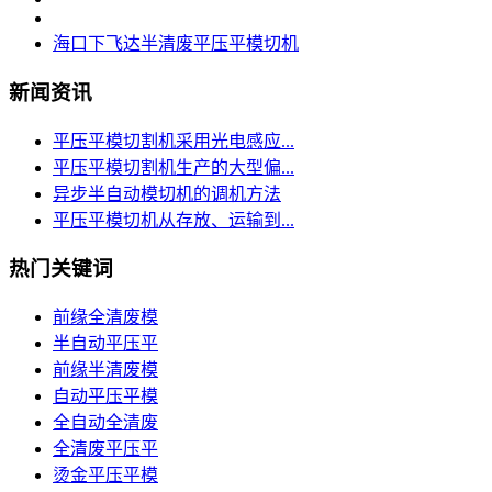
海口下飞达半清废平压平模切机
新闻资讯
平压平模切割机采用光电感应...
平压平模切割机生产的大型偏...
异步半自动模切机的调机方法
平压平模切机从存放、运输到...
热门关键词
前缘全清废模
半自动平压平
前缘半清废模
自动平压平模
全自动全清废
全清废平压平
烫金平压平模