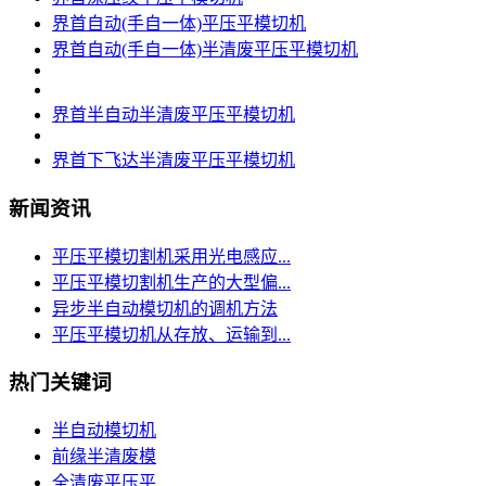
界首自动(手自一体)平压平模切机
界首自动(手自一体)半清废平压平模切机
界首半自动半清废平压平模切机
界首下飞达半清废平压平模切机
新闻资讯
平压平模切割机采用光电感应...
平压平模切割机生产的大型偏...
异步半自动模切机的调机方法
平压平模切机从存放、运输到...
热门关键词
半自动模切机
前缘半清废模
全清废平压平