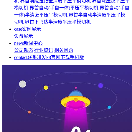
机
界首前缘送纸全清废平压平模切机
界首深压纹平压平
模切机
界首自动(手自一体)平压平模切机
界首自动(手自
一体)半清废平压平模切机
界首半自动半清废平压平模
切机
界首下飞达半清废平压平模切机
case
案例展示
设备展示
news
新闻中心
公司动态
行业资讯
相关问题
contact
联系凯发k8官网下载手机版