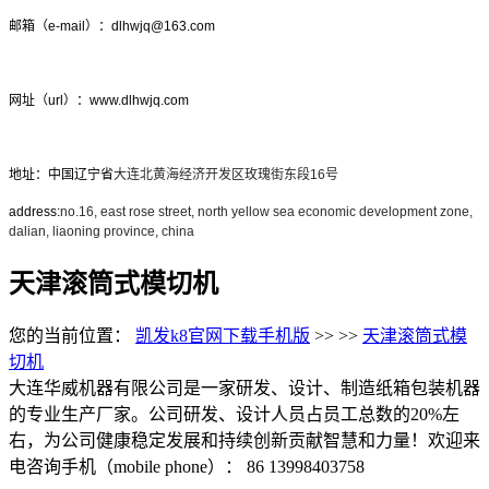
邮箱（e-mail）：
dlhwjq@163.com
网址（url）：www.dlhwjq.com
地址：中国辽宁省
大连北黄海经济开发区玫瑰街东段16号
address:
no.16, east rose street, north yellow sea economic development zone,
dalian, liaoning province, china
天津滚筒式模切机
您的当前位置：
凯发k8官网下载手机版
>> >>
天津滚筒式模
切机
大连华威机器有限公司是一家研发、设计、制造纸箱包装机器
的专业生产厂家。公司研发、设计人员占员工总数的20%左
右，为公司健康稳定发展和持续创新贡献智慧和力量！欢迎来
电咨询手机（mobile phone）： 86 13998403758