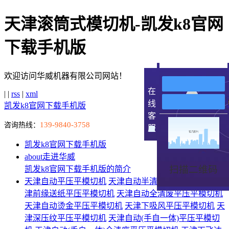
天津滚筒式模切机-凯发k8官网
下载手机版
欢迎访问华威机器有限公司网站！
在
| |
rss
|
xml
线
凯发k8官网下载手机版
客
139-9840-3758
咨询热线：
服
凯发k8官网下载手机版
about
走进华威
扫描二维码
凯发k8官网下载手机版的简介
天津自动平压平模切机
天津自动半清废平压平模切机
天
津前缘送纸平压平模切机
天津自动全清废平压平模切机
天津自动烫金平压平模切机
天津下吸风平压平模切机
天
津深压纹平压平模切机
天津自动(手自一体)平压平模切