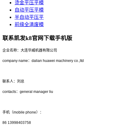
烫金平压平模
自动平压平模
半自动平压平
前缘全清废模
联系凯发k8官网下载手机版
企业名称：大连华威机器有限公司
company name：dalian huawei machinery co.,ltd
联系人：刘总
contacts：general manager liu
手机（mobile phone）：
86 13998403758