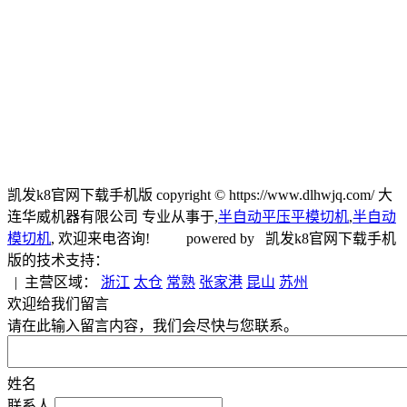
凯发k8官网下载手机版 copyright © https://www.dlhwjq.com/ 大
连华威机器有限公司 专业从事于,
半自动平压平模切机
,
半自动
模切机
, 欢迎来电咨询! powered by 凯发k8官网下载手机
版的技术支持：
| 主营区域：
浙江
太仓
常熟
张家港
昆山
苏州
欢迎给我们留言
请在此输入留言内容，我们会尽快与您联系。
姓名
联系人