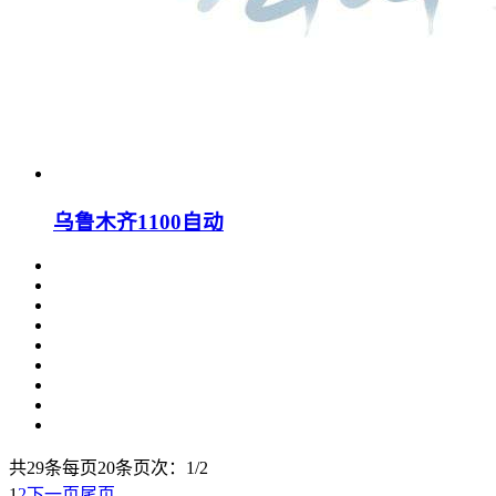
乌鲁木齐1100自动
共29条
每页20条
页次：1/2
1
2
下一页
尾页