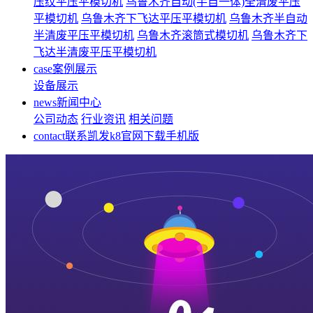
压纹平压平模切机
乌鲁木齐自动(手自一体)全清废平压
平模切机
乌鲁木齐下飞达平压平模切机
乌鲁木齐半自动
半清废平压平模切机
乌鲁木齐滚筒式模切机
乌鲁木齐下
飞达半清废平压平模切机
case
案例展示
设备展示
news
新闻中心
公司动态
行业资讯
相关问题
contact
联系凯发k8官网下载手机版