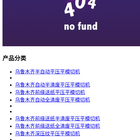
产品分类
乌鲁木齐半自动平压平模切机
乌鲁木齐自动半清废平压平模切机
乌鲁木齐前缘送纸平压平模切机
乌鲁木齐自动全清废平压平模切机
乌鲁木齐前缘送纸半清废平压平模切机
乌鲁木齐前缘送纸全清废平压平模切机
乌鲁木齐深压纹平压平模切机