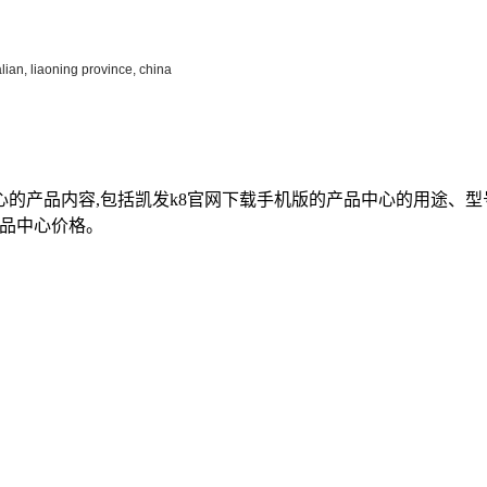
ian, liaoning province, china
的产品内容,包括凯发k8官网下载手机版的产品中心的用途、型
产品中心价格。