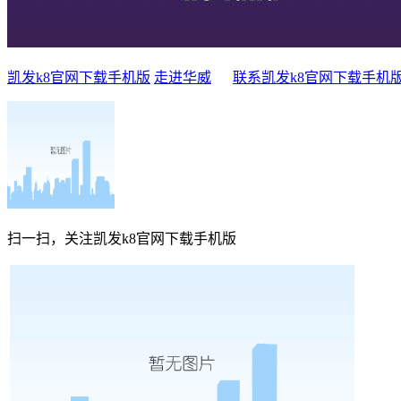
凯发k8官网下载手机版
走进华威
联系凯发k8官网下载手机
扫一扫，关注凯发k8官网下载手机版