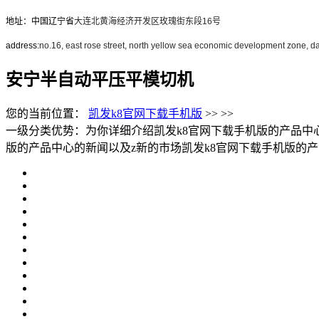
地址：中国辽宁省
大连北黄海经济开发区玫瑰街东段16号
address:
no.16, east rose street, north yellow sea economic development zone, dal
安宁半自动平压平模切机
您的当前位置：
凯发k8官网下载手机版
>> >>
一级分类优势：为你详细介绍凯发k8官网下载手机版的产品中心
版的产品中心的新闻以及z新的市场凯发k8官网下载手机版的