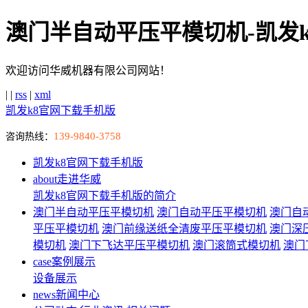
澳门半自动平压平模切机-凯发
欢迎访问华威机器有限公司网站！
| |
rss
|
xml
凯发k8官网下载手机版
139-9840-3758
咨询热线：
凯发k8官网下载手机版
about
走进华威
凯发k8官网下载手机版的简介
澳门半自动平压平模切机
澳门自动平压平模切机
澳门自
平压平模切机
澳门前缘送纸全清废平压平模切机
澳门深
模切机
澳门下飞达平压平模切机
澳门滚筒式模切机
澳门
case
案例展示
设备展示
news
新闻中心