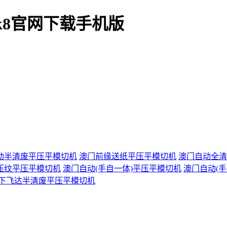
k8官网下载手机版
动半清废平压平模切机
澳门前缘送纸平压平模切机
澳门自动全清
压纹平压平模切机
澳门自动(手自一体)平压平模切机
澳门自动(
下飞达半清废平压平模切机