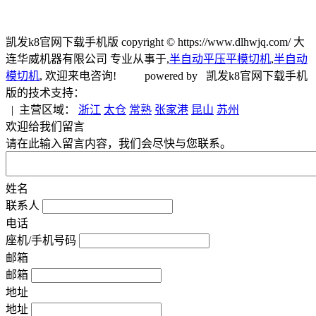
凯发k8官网下载手机版 copyright © https://www.dlhwjq.com/ 大
连华威机器有限公司 专业从事于,
半自动平压平模切机
,
半自动
模切机
, 欢迎来电咨询! powered by 凯发k8官网下载手机
版的技术支持：
| 主营区域：
浙江
太仓
常熟
张家港
昆山
苏州
欢迎给我们留言
请在此输入留言内容，我们会尽快与您联系。
姓名
联系人
电话
座机/手机号码
邮箱
邮箱
地址
地址