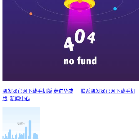
凯发k8官网下载手机版
走进华威
联系凯发k8官网下载手机
版
新闻中心