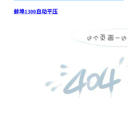
蚌埠1300自动平压