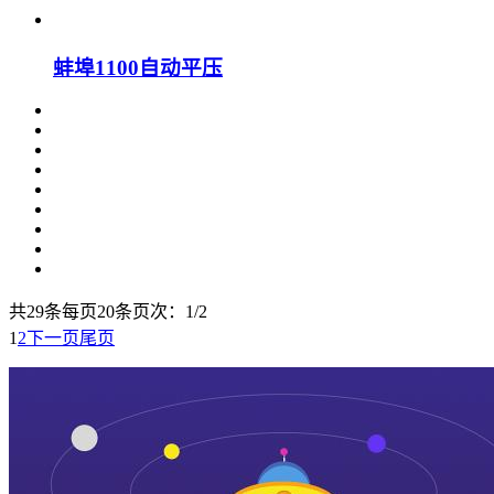
蚌埠1100自动平压
共29条
每页20条
页次：1/2
1
2
下一页
尾页