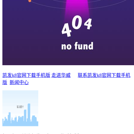
凯发k8官网下载手机版
走进华威
联系凯发k8官网下载手机
版
新闻中心