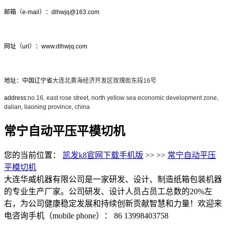
邮箱（e-mail）：
dlhwjq@163.com
网址（url）：www.dlhwjq.com
地址：中国辽宁省
大连北黄海经济开发区玫瑰街东段16号
address:
no.16, east rose street, north yellow sea economic development zone,
dalian, liaoning province, china
常宁自动平压平模切机
您的当前位置：
凯发k8官网下载手机版
>> >>
常宁自动平压
平模切机
大连华威机器有限公司是一家研发、设计、制造纸箱包装机器
的专业生产厂家。公司研发、设计人员占员工总数的20%左
右，为公司健康稳定发展和持续创新贡献智慧和力量！欢迎来
电咨询手机（mobile phone）： 86 13998403758