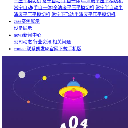
平压平模切机
常宁自动(手自一体)半清废平压平模切机
常宁自动(手自一体)全清废平压平模切机
常宁半自动半
清废平压平模切机
常宁下飞达半清废平压平模切机
case
案例展示
设备展示
news
新闻中心
公司动态
行业资讯
相关问题
contact
联系凯发k8官网下载手机版