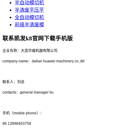
半自动模切机
半清废平压平
全自动模切机
前缘半清废模
联系凯发k8官网下载手机版
企业名称：大连华威机器有限公司
company name：dalian huawei machinery co.,ltd
联系人：刘总
contacts：general manager liu
手机（mobile phone）：
86 13998403758