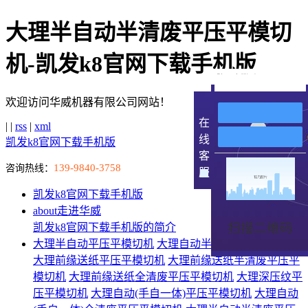
大理半自动半清废平压平模切
机-凯发k8官网下载手机版
欢迎访问华威机器有限公司网站！
在
| |
rss
|
xml
线
凯发k8官网下载手机版
客
139-9840-3758
咨询热线：
服
凯发k8官网下载手机版
about
走进华威
扫描二维码
凯发k8官网下载手机版的简介
大理半自动平压平模切机
大理自动半清废平压平模切机
大理前缘送纸平压平模切机
大理前缘送纸半清废平压平
模切机
大理前缘送纸全清废平压平模切机
大理深压纹平
压平模切机
大理自动(手自一体)平压平模切机
大理自动