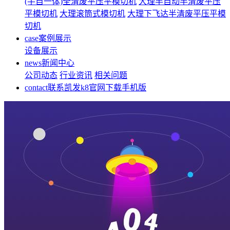
(手自一体)全清废平压平模切机
大理半自动半清废平压
平模切机
大理滚筒式模切机
大理下飞达半清废平压平模
切机
case
案例展示
设备展示
news
新闻中心
公司动态
行业资讯
相关问题
contact
联系凯发k8官网下载手机版