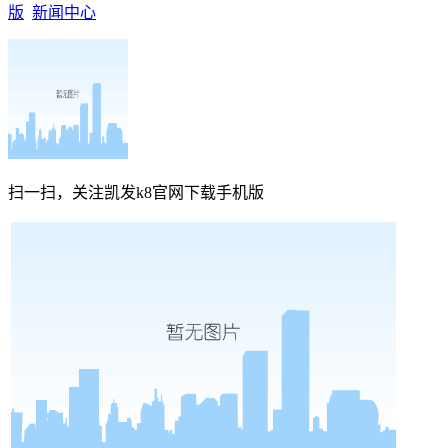
版
新闻中心
扫一扫，关注凯发k8官网下载手机版