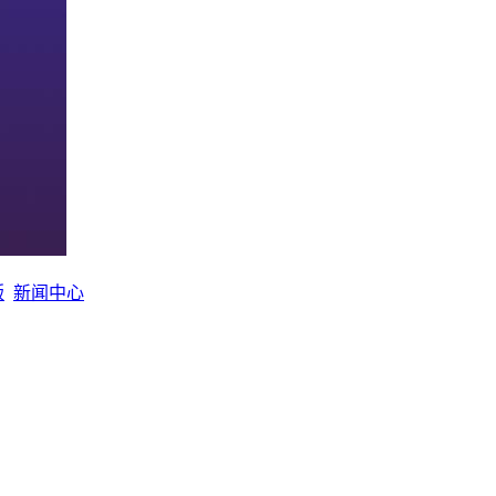
版
新闻中心