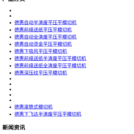
德惠自动半清废平压平模切机
德惠前缘送纸平压平模切机
德惠自动全清废平压平模切机
德惠自动烫金平压平模切机
德惠下吸风平压平模切机
德惠前缘送纸半清废平压平模切机
德惠前缘送纸全清废平压平模切机
德惠深压纹平压平模切机
德惠滚筒式模切机
德惠下飞达半清废平压平模切机
新闻资讯