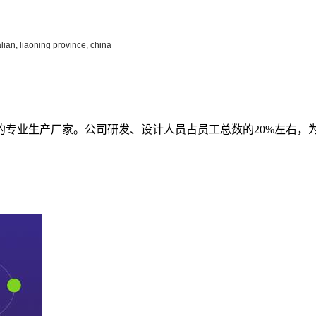
ian, liaoning province, china
的专业生产厂家。公司研发、设计人员占员工总数的20%左右，