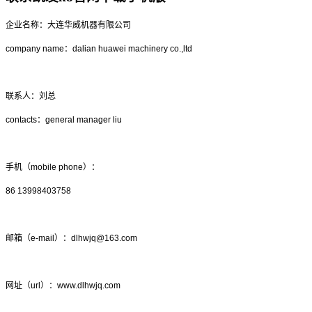
企业名称：大连华威机器有限公司
company name：dalian huawei machinery co.,ltd
联系人：刘总
contacts：general manager liu
手机（mobile phone）：
86 13998403758
邮箱（e-mail）：
dlhwjq@163.com
网址（url）：www.dlhwjq.com