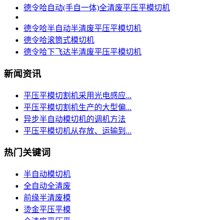
德令哈自动(手自一体)全清废平压平模切机
德令哈半自动半清废平压平模切机
德令哈滚筒式模切机
德令哈下飞达半清废平压平模切机
新闻资讯
平压平模切割机采用光电感应...
平压平模切割机生产的大型偏...
异步半自动模切机的调机方法
平压平模切机从存放、运输到...
热门关键词
半自动模切机
全自动全清废
前缘半清废模
烫金平压平模