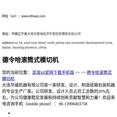
网址（url）：www.dlhwjq.com
地址：中国辽宁省
大连北黄海经济开发区玫瑰街东段16号
address:
no.16, east rose street, north yellow sea economic development zone,
dalian, liaoning province, china
德令哈滚筒式模切机
您的当前位置：
凯发k8官网下载手机版
>> >>
德令哈滚筒式
模切机
大连华威机器有限公司是一家研发、设计、制造纸箱包装机器
的专业生产厂家。公司研发、设计人员占员工总数的20%左
右，为公司健康稳定发展和持续创新贡献智慧和力量！欢迎来
电咨询手机（mobile phone）： 86 13998403758