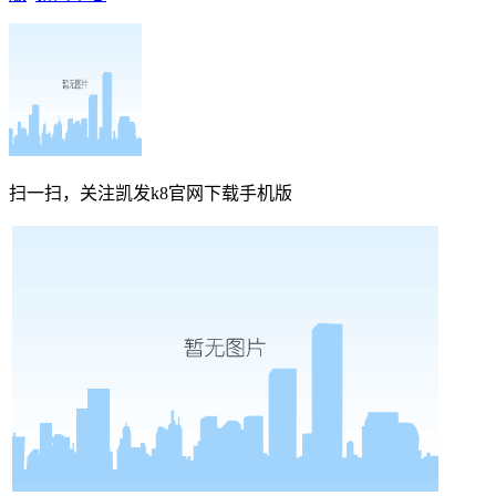
扫一扫，关注凯发k8官网下载手机版