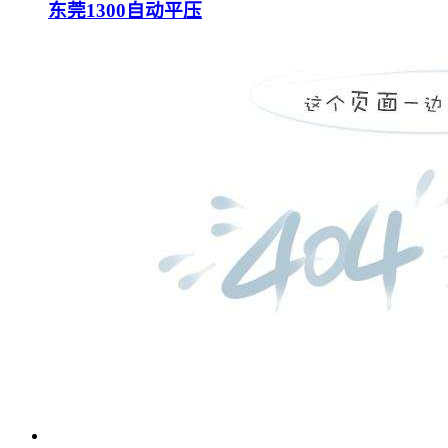
东莞1300自动平压