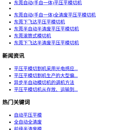
东莞自动(手自一体)平压平模切机
东莞自动(手自一体)全清废平压平模切机
东莞下飞达平压平模切机
东莞半自动半清废平压平模切机
东莞滚筒式模切机
东莞下飞达半清废平压平模切机
新闻资讯
平压平模切割机采用光电感应...
平压平模切割机生产的大型偏...
异步半自动模切机的调机方法
平压平模切机从存放、运输到...
热门关键词
自动平压平模
全自动全清废
前缘半清废模