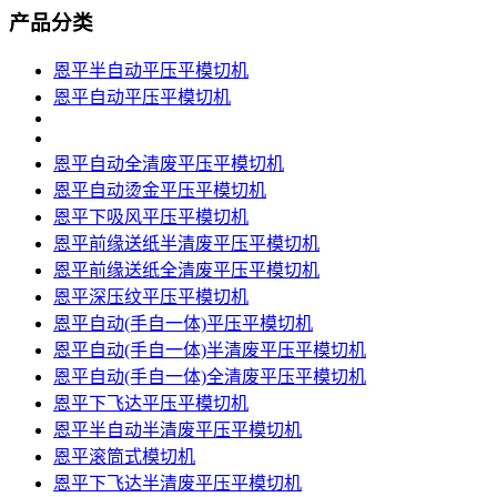
产品分类
恩平半自动平压平模切机
恩平自动平压平模切机
恩平自动全清废平压平模切机
恩平自动烫金平压平模切机
恩平下吸风平压平模切机
恩平前缘送纸半清废平压平模切机
恩平前缘送纸全清废平压平模切机
恩平深压纹平压平模切机
恩平自动(手自一体)平压平模切机
恩平自动(手自一体)半清废平压平模切机
恩平自动(手自一体)全清废平压平模切机
恩平下飞达平压平模切机
恩平半自动半清废平压平模切机
恩平滚筒式模切机
恩平下飞达半清废平压平模切机