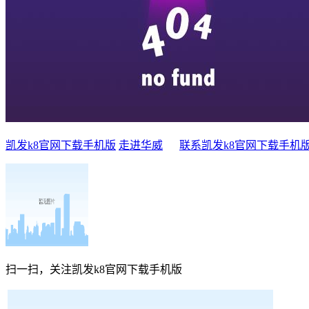
凯发k8官网下载手机版
走进华威
联系凯发k8官网下载手机
扫一扫，关注凯发k8官网下载手机版