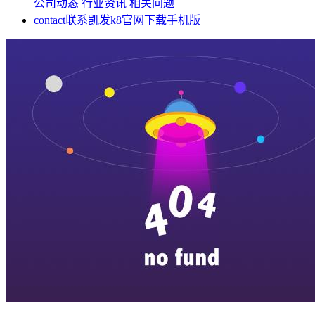
公司动态
行业资讯
相关问题
contact
联系凯发k8官网下载手机版