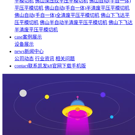
平模切机
佛山深压纹平压平模切机
佛山自动(手自一体)
平压平模切机
佛山自动(手自一体)半清废平压平模切机
佛山自动(手自一体)全清废平压平模切机
佛山下飞达平
压平模切机
佛山半自动半清废平压平模切机
佛山下飞达
半清废平压平模切机
case
案例展示
设备展示
news
新闻中心
公司动态
行业资讯
相关问题
contact
联系凯发k8官网下载手机版