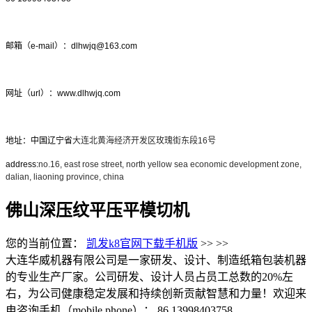
邮箱（e-mail）：
dlhwjq@163.com
网址（url）：www.dlhwjq.com
地址：中国辽宁省
大连北黄海经济开发区玫瑰街东段16号
address:
no.16, east rose street, north yellow sea economic development zone,
dalian, liaoning province, china
佛山深压纹平压平模切机
您的当前位置：
凯发k8官网下载手机版
>> >>
大连华威机器有限公司是一家研发、设计、制造纸箱包装机器
的专业生产厂家。公司研发、设计人员占员工总数的20%左
右，为公司健康稳定发展和持续创新贡献智慧和力量！欢迎来
电咨询手机（mobile phone）： 86 13998403758