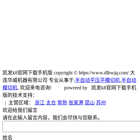
凯发k8官网下载手机版 copyright © https://www.dlhwjq.com/ 大
连华威机器有限公司 专业从事于,
半自动平压平模切机
,
半自动
模切机
, 欢迎来电咨询! powered by 凯发k8官网下载手机
版的技术支持：
| 主营区域：
浙江
太仓
常熟
张家港
昆山
苏州
欢迎给我们留言
请在此输入留言内容，我们会尽快与您联系。
姓名