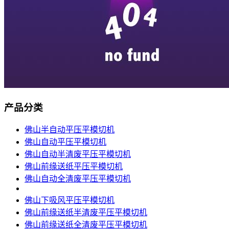
产品分类
佛山半自动平压平模切机
佛山自动平压平模切机
佛山自动半清废平压平模切机
佛山前缘送纸平压平模切机
佛山自动全清废平压平模切机
佛山下吸风平压平模切机
佛山前缘送纸半清废平压平模切机
佛山前缘送纸全清废平压平模切机