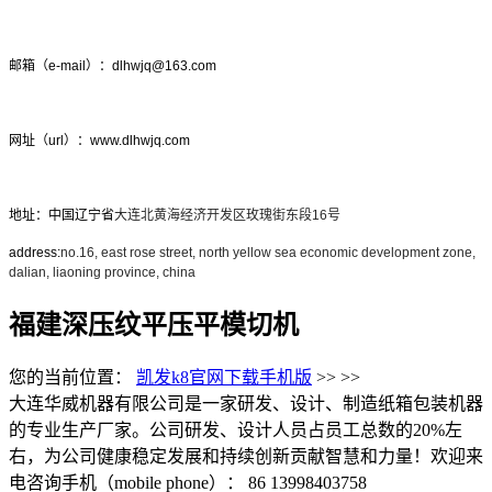
邮箱（e-mail）：
dlhwjq@163.com
网址（url）：www.dlhwjq.com
地址：中国辽宁省
大连北黄海经济开发区玫瑰街东段16号
address:
no.16, east rose street, north yellow sea economic development zone,
dalian, liaoning province, china
福建深压纹平压平模切机
您的当前位置：
凯发k8官网下载手机版
>> >>
大连华威机器有限公司是一家研发、设计、制造纸箱包装机器
的专业生产厂家。公司研发、设计人员占员工总数的20%左
右，为公司健康稳定发展和持续创新贡献智慧和力量！欢迎来
电咨询手机（mobile phone）： 86 13998403758