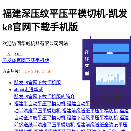
福建深压纹平压平模切机-凯发
k8官网下载手机版
欢迎访问华威机器有限公司网站！
在
| |
rss
|
xml
线
凯发k8官网下载手机版
客
139-9840-3758
咨询热线：
服
凯发k8官网下载手机版
about
走进华威
扫描二维码
凯发k8官网下载手机版的简介
福建半自动平压平模切机
福建自动平压平模切机
福建自
动半清废平压平模切机
福建前缘送纸平压平模切机
福建
自动全清废平压平模切机
福建下吸风平压平模切机
福建
前缘送纸半清废平压平模切机
福建前缘送纸全清废平压