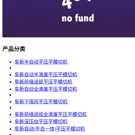
产品分类
阜新半自动平压平模切机
阜新自动半清废平压平模切机
阜新前缘送纸平压平模切机
阜新自动全清废平压平模切机
阜新下吸风平压平模切机
阜新前缘送纸全清废平压平模切机
阜新深压纹平压平模切机
阜新自动(手自一体)平压平模切机