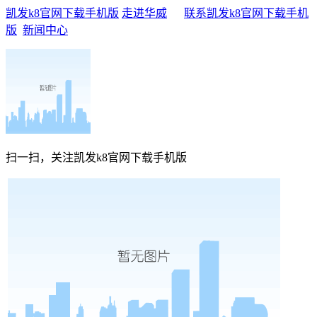
凯发k8官网下载手机版
走进华威
联系凯发k8官网下载手机
版
新闻中心
扫一扫，关注凯发k8官网下载手机版