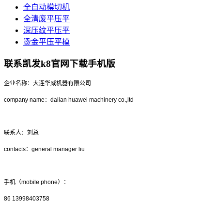
全自动模切机
全清废平压平
深压纹平压平
烫金平压平模
联系凯发k8官网下载手机版
企业名称：大连华威机器有限公司
company name：dalian huawei machinery co.,ltd
联系人：刘总
contacts：general manager liu
手机（mobile phone）：
86 13998403758