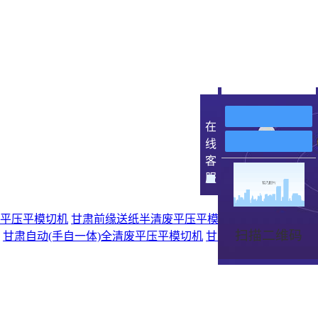
在
线
客
服
平压平模切机
甘肃前缘送纸半清废平压平模切机
甘肃前缘送纸
扫描二维码
甘肃自动(手自一体)全清废平压平模切机
甘肃下飞达平压平模