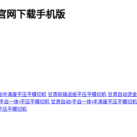
8官网下载手机版
动半清废平压平模切机
甘肃前缘送纸平压平模切机
甘肃自动烫金
(手自一体)平压平模切机
甘肃自动(手自一体)半清废平压平模切机
平压平模切机