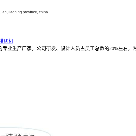
ian, liaoning province, china
模切机
的专业生产厂家。公司研发、设计人员占员工总数的20%左右，