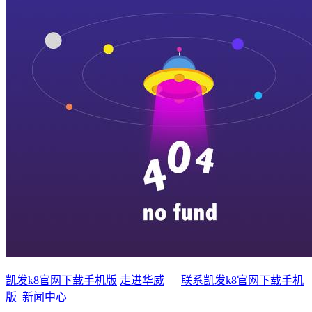
凯发k8官网下载手机版
走进华威
联系凯发k8官网下载手机
版
新闻中心