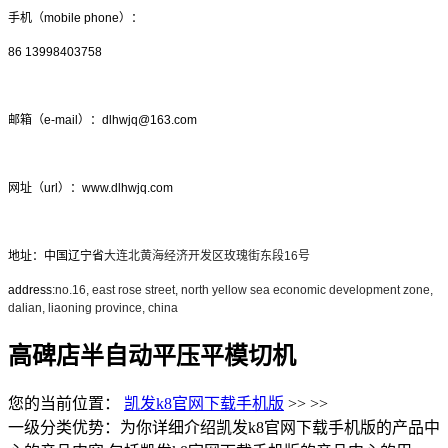
手机（mobile phone）：
86 13998403758
邮箱（e-mail）：
dlhwjq@163.com
网址（url）：www.dlhwjq.com
地址：中国辽宁省
大连北黄海经济开发区玫瑰街东段16号
address:
no.16, east rose street, north yellow sea economic development zone,
dalian, liaoning province, china
高碑店半自动平压平模切机
您的当前位置：
凯发k8官网下载手机版
>> >>
一级分类优势：为你详细介绍凯发k8官网下载手机版的产品中