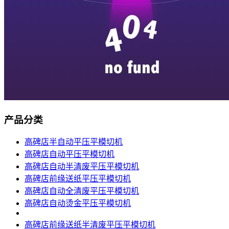
产品分类
高碑店半自动平压平模切机
高碑店自动平压平模切机
高碑店自动半清废平压平模切机
高碑店前缘送纸平压平模切机
高碑店自动全清废平压平模切机
高碑店自动烫金平压平模切机
高碑店前缘送纸半清废平压平模切机