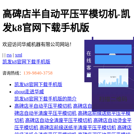
高碑店半自动平压平模切机-凯
发k8官网下载手机版
欢迎访问华威机器有限公司网站！
在
| |
rss
|
xml
线
凯发k8官网下载手机版
客
139-9840-3758
咨询热线：
服
凯发k8官网下载手机版
about
走进华威
扫描二维码
凯发k8官网下载手机版的简介
高碑店半自动平压平模切机
高碑店自动平压平模切机
高
碑店自动半清废平压平模切机
高碑店前缘送纸平压平模
切机
高碑店自动全清废平压平模切机
高碑店自动烫金平
压平模切机
高碑店前缘送纸半清废平压平模切机
高碑店