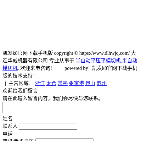
凯发k8官网下载手机版 copyright © https://www.dlhwjq.com/ 大
连华威机器有限公司 专业从事于,
半自动平压平模切机
,
半自动
模切机
, 欢迎来电咨询! powered by 凯发k8官网下载手机
版的技术支持：
| 主营区域：
浙江
太仓
常熟
张家港
昆山
苏州
欢迎给我们留言
请在此输入留言内容，我们会尽快与您联系。
姓名
联系人
电话