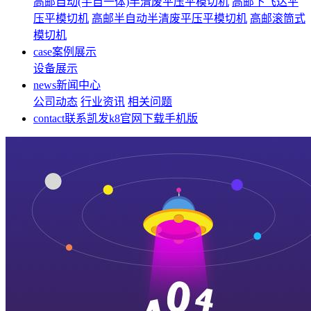
高邮自动(手自一体)半清废平压平模切机
高邮下飞达平
压平模切机
高邮半自动半清废平压平模切机
高邮滚筒式
模切机
case
案例展示
设备展示
news
新闻中心
公司动态
行业资讯
相关问题
contact
联系凯发k8官网下载手机版