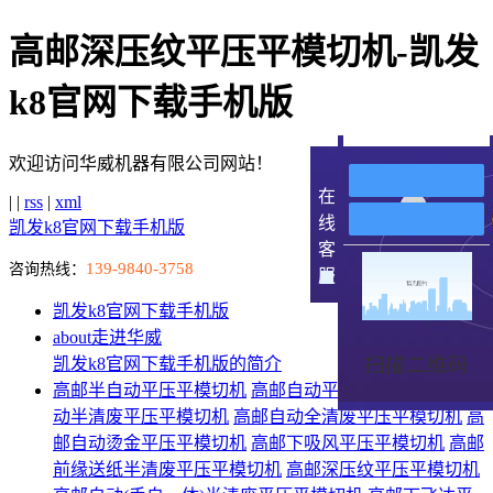
高邮深压纹平压平模切机-凯发
k8官网下载手机版
欢迎访问华威机器有限公司网站！
在
| |
rss
|
xml
线
凯发k8官网下载手机版
客
139-9840-3758
咨询热线：
服
凯发k8官网下载手机版
about
走进华威
扫描二维码
凯发k8官网下载手机版的简介
高邮半自动平压平模切机
高邮自动平压平模切机
高邮自
动半清废平压平模切机
高邮自动全清废平压平模切机
高
邮自动烫金平压平模切机
高邮下吸风平压平模切机
高邮
前缘送纸半清废平压平模切机
高邮深压纹平压平模切机