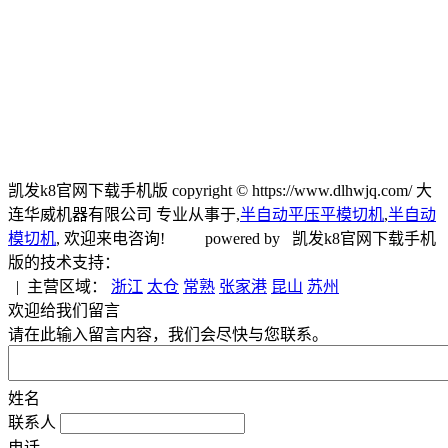
凯发k8官网下载手机版 copyright © https://www.dlhwjq.com/ 大
连华威机器有限公司 专业从事于,
半自动平压平模切机
,
半自动
模切机
, 欢迎来电咨询! powered by 凯发k8官网下载手机
版的技术支持：
| 主营区域：
浙江
太仓
常熟
张家港
昆山
苏州
欢迎给我们留言
请在此输入留言内容，我们会尽快与您联系。
姓名
联系人
电话