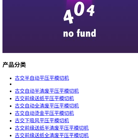
产品分类
古交半自动平压平模切机
古交自动半清废平压平模切机
古交前缘送纸平压平模切机
古交自动全清废平压平模切机
古交自动烫金平压平模切机
古交下吸风平压平模切机
古交前缘送纸半清废平压平模切机
古交前缘送纸全清废平压平模切机