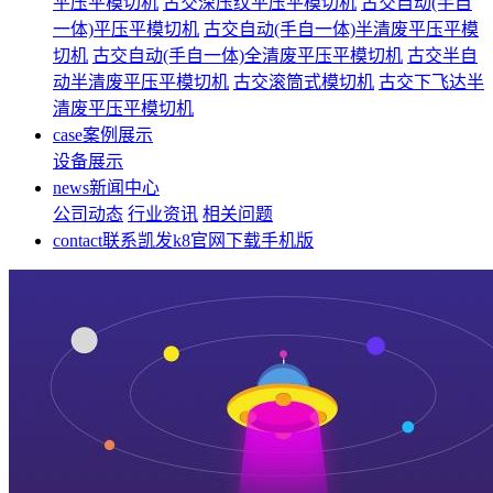
平压平模切机
古交深压纹平压平模切机
古交自动(手自
一体)平压平模切机
古交自动(手自一体)半清废平压平模
切机
古交自动(手自一体)全清废平压平模切机
古交半自
动半清废平压平模切机
古交滚筒式模切机
古交下飞达半
清废平压平模切机
case
案例展示
设备展示
news
新闻中心
公司动态
行业资讯
相关问题
contact
联系凯发k8官网下载手机版