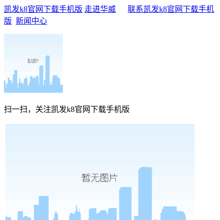
凯发k8官网下载手机版
走进华威
联系凯发k8官网下载手机
版
新闻中心
扫一扫，关注凯发k8官网下载手机版