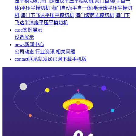
压平模切机
海门深压纹平压平模切机
海门自动(手自一
体)平压平模切机
海门自动(手自一体)半清废平压平模切
机
海门下飞达平压平模切机
海门滚筒式模切机
海门下
飞达半清废平压平模切机
case
案例展示
设备展示
news
新闻中心
公司动态
行业资讯
相关问题
contact
联系凯发k8官网下载手机版