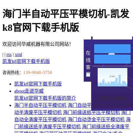
海门半自动平压平模切机-凯发
k8官网下载手机版
欢迎访问华威机器有限公司网站！
在
| |
rss
|
xml
线
凯发k8官网下载手机版
客
139-9840-3758
咨询热线：
服
凯发k8官网下载手机版
about
走进华威
扫描二维码
凯发k8官网下载手机版的简介
海门半自动平压平模切机
海门自动平压平模切机
海门自
动半清废平压平模切机
海门前缘送纸平压平模切机
海门
自动全清废平压平模切机
海门自动烫金平压平模切机
海
门前缘送纸半清废平压平模切机
海门前缘送纸全清废平