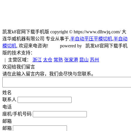
凯发k8官网下载手机版 copyright © https://www.dlhwjq.com/ 大
连华威机器有限公司 专业从事于,
半自动平压平模切机
,
半自动
模切机
, 欢迎来电咨询! powered by 凯发k8官网下载手机
版的技术支持：
| 主营区域：
浙江
太仓
常熟
张家港
昆山
苏州
欢迎给我们留言
请在此输入留言内容，我们会尽快与您联系。
姓名
联系人
电话
座机/手机号码
邮箱
邮箱