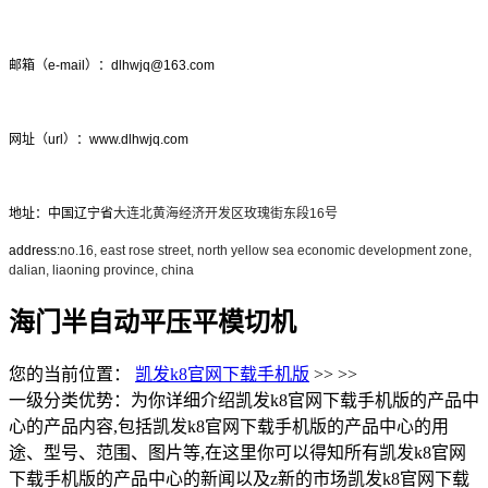
邮箱（e-mail）：
dlhwjq@163.com
网址（url）：www.dlhwjq.com
地址：中国辽宁省
大连北黄海经济开发区玫瑰街东段16号
address:
no.16, east rose street, north yellow sea economic development zone,
dalian, liaoning province, china
海门半自动平压平模切机
您的当前位置：
凯发k8官网下载手机版
>> >>
一级分类优势：为你详细介绍凯发k8官网下载手机版的产品中
心的产品内容,包括凯发k8官网下载手机版的产品中心的用
途、型号、范围、图片等,在这里你可以得知所有凯发k8官网
下载手机版的产品中心的新闻以及z新的市场凯发k8官网下载