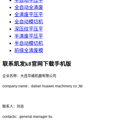
半自动平压平
全自动全清废
全清废平压平
全自动模切机
深压纹平压平
半清废平压平
半自动模切机
前缘全清废模
联系凯发k8官网下载手机版
企业名称：大连华威机器有限公司
company name：dalian huawei machinery co.,ltd
联系人：刘总
contacts：general manager liu