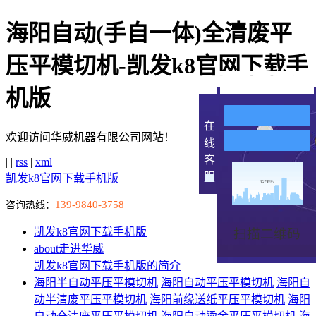
海阳自动(手自一体)全清废平
压平模切机-凯发k8官网下载手
机版
在
欢迎访问华威机器有限公司网站！
线
客
| |
rss
|
xml
服
凯发k8官网下载手机版
139-9840-3758
咨询热线：
凯发k8官网下载手机版
扫描二维码
about
走进华威
凯发k8官网下载手机版的简介
海阳半自动平压平模切机
海阳自动平压平模切机
海阳自
动半清废平压平模切机
海阳前缘送纸平压平模切机
海阳