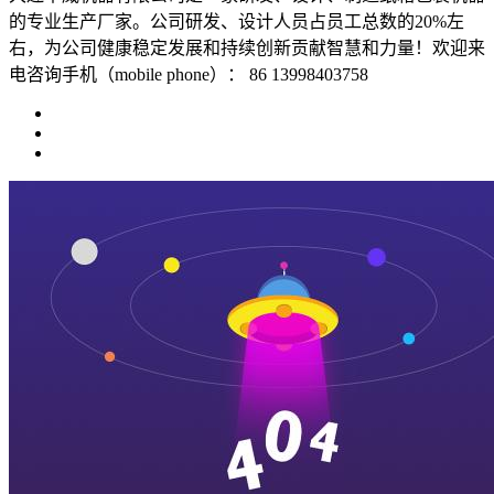
的专业生产厂家。公司研发、设计人员占员工总数的20%左
右，为公司健康稳定发展和持续创新贡献智慧和力量！欢迎来
电咨询手机（mobile phone）： 86 13998403758