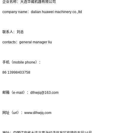
企业名称：大连华威机器有限公司
company name：dalian huawei machinery co.,ltd
联系人：刘总
contacts：general manager liu
手机（mobile phone）：
86 13998403758
邮箱（e-mail）：
dlhwjq@163.com
网址（url）：www.dlhwjq.com
地址：中国辽宁省
大连北黄海经济开发区玫瑰街东段16号