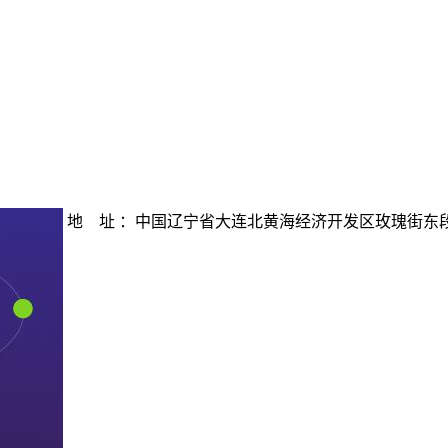
地 址 ：中国辽宁省大连北黄海经济开发区玫瑰街东段