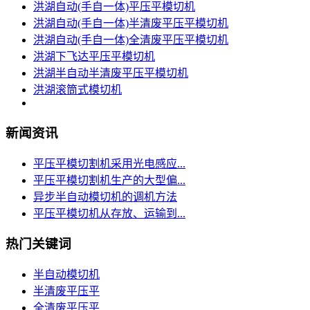
洪湖自动(手自一体)平压平模切机
洪湖自动(手自一体)半清废平压平模切机
洪湖自动(手自一体)全清废平压平模切机
洪湖下飞达平压平模切机
洪湖半自动半清废平压平模切机
洪湖滚筒式模切机
新闻资讯
平压平模切割机采用光电感应...
平压平模切割机生产的大型偏...
异步半自动模切机的调机方法
平压平模切机从存放、运输到...
热门关键词
半自动模切机
半清废平压平
全清废平压平