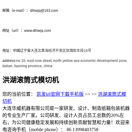
邮箱（e-mail）：
dlhwjq@163.com
网址（url）：www.dlhwjq.com
地址：中国辽宁省
大连北黄海经济开发区玫瑰街东段16号
address:
no.16, east rose street, north yellow sea economic development zone,
dalian, liaoning province, china
洪湖滚筒式模切机
您的当前位置：
凯发k8官网下载手机版
>> >>
洪湖滚筒式模
切机
大连华威机器有限公司是一家研发、设计、制造纸箱包装机器
的专业生产厂家。公司研发、设计人员占员工总数的20%左
右，为公司健康稳定发展和持续创新贡献智慧和力量！欢迎来
电咨询手机（mobile phone）： 86 13998403758