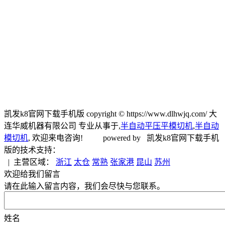
凯发k8官网下载手机版 copyright © https://www.dlhwjq.com/ 大
连华威机器有限公司 专业从事于,
半自动平压平模切机
,
半自动
模切机
, 欢迎来电咨询! powered by 凯发k8官网下载手机
版的技术支持：
| 主营区域：
浙江
太仓
常熟
张家港
昆山
苏州
欢迎给我们留言
请在此输入留言内容，我们会尽快与您联系。
姓名