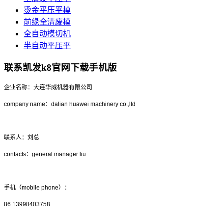
烫金平压平模
前缘全清废模
全自动模切机
半自动平压平
联系凯发k8官网下载手机版
企业名称：大连华威机器有限公司
company name：dalian huawei machinery co.,ltd
联系人：刘总
contacts：general manager liu
手机（mobile phone）：
86 13998403758