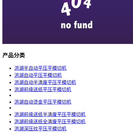
产品分类
洪湖半自动平压平模切机
洪湖自动平压平模切机
洪湖自动半清废平压平模切机
洪湖前缘送纸平压平模切机
洪湖自动烫金平压平模切机
洪湖前缘送纸半清废平压平模切机
洪湖前缘送纸全清废平压平模切机
洪湖深压纹平压平模切机