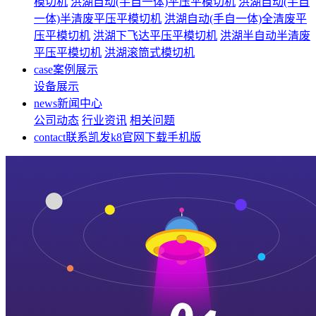
模切机
洪湖自动(手自一体)平压平模切机
洪湖自动(手自
一体)半清废平压平模切机
洪湖自动(手自一体)全清废平
压平模切机
洪湖下飞达平压平模切机
洪湖半自动半清废
平压平模切机
洪湖滚筒式模切机
case
案例展示
设备展示
news
新闻中心
公司动态
行业资讯
相关问题
contact
联系凯发k8官网下载手机版