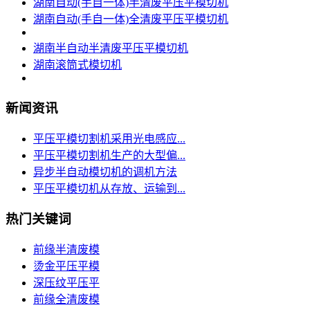
湖南自动(手自一体)半清废平压平模切机
湖南自动(手自一体)全清废平压平模切机
湖南半自动半清废平压平模切机
湖南滚筒式模切机
新闻资讯
平压平模切割机采用光电感应...
平压平模切割机生产的大型偏...
异步半自动模切机的调机方法
平压平模切机从存放、运输到...
热门关键词
前缘半清废模
烫金平压平模
深压纹平压平
前缘全清废模