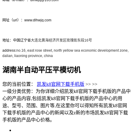
网址（url）：www.dlhwjq.com
地址：中国辽宁省
大连北黄海经济开发区玫瑰街东段16号
address:
no.16, east rose street, north yellow sea economic development zone,
dalian, liaoning province, china
湖南半自动平压平模切机
您的当前位置：
凯发k8官网下载手机版
>> >>
一级分类优势：为你详细介绍凯发k8官网下载手机版的产品中
心的产品内容,包括凯发k8官网下载手机版的产品中心的用
途、型号、范围、图片等,在这里你可以得知所有凯发k8官网
下载手机版的产品中心的新闻以及z新的市场凯发k8官网下载
手机版的产品中心价格。