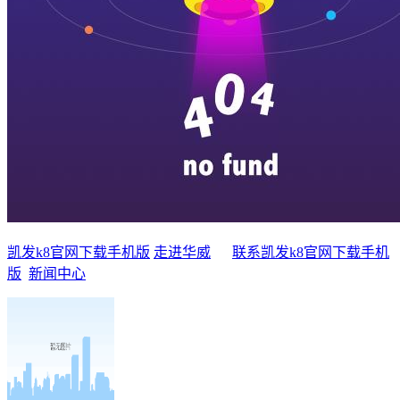
凯发k8官网下载手机版
走进华威
联系凯发k8官网下载手机
版
新闻中心