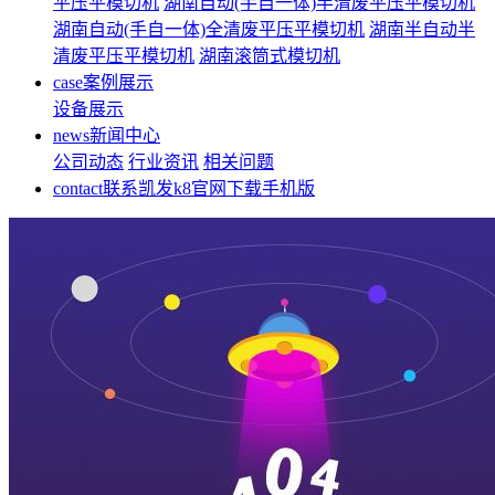
平压平模切机
湖南自动(手自一体)半清废平压平模切机
湖南自动(手自一体)全清废平压平模切机
湖南半自动半
清废平压平模切机
湖南滚筒式模切机
case
案例展示
设备展示
news
新闻中心
公司动态
行业资讯
相关问题
contact
联系凯发k8官网下载手机版