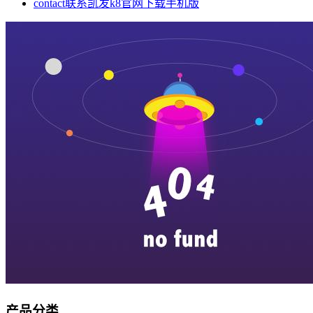
contact
联系凯发k8官网下载手机版
产品分类