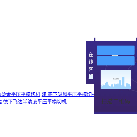
在
线
客
服
动烫金平压平模切机
建 德下吸风平压平模切机
建 德前缘送纸全
扫描二维码
建 德下飞达半清废平压平模切机