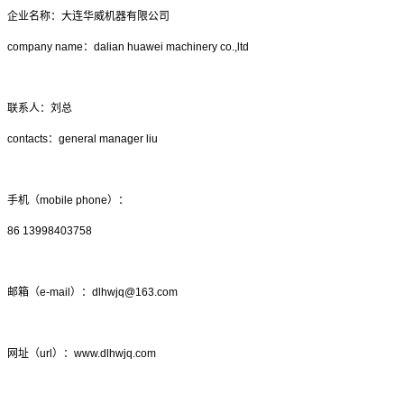
企业名称：大连华威机器有限公司
company name：dalian huawei machinery co.,ltd
联系人：刘总
contacts：general manager liu
手机（mobile phone）：
86 13998403758
邮箱（e-mail）：
dlhwjq@163.com
网址（url）：www.dlhwjq.com