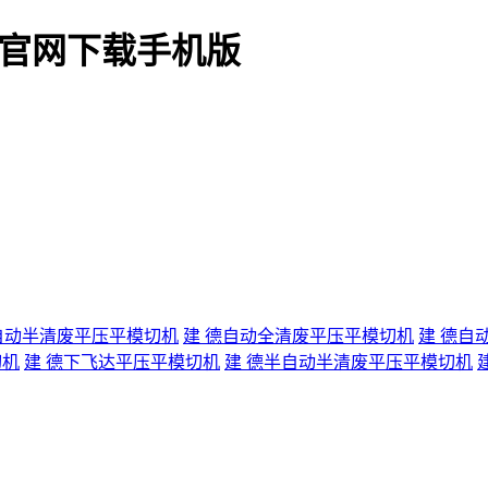
8官网下载手机版
自动半清废平压平模切机
建 德自动全清废平压平模切机
建 德自
切机
建 德下飞达平压平模切机
建 德半自动半清废平压平模切机