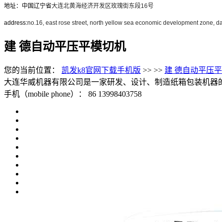
地址：中国辽宁省
大连北黄海经济开发区玫瑰街东段16号
address:
no.16, east rose street, north yellow sea economic development zone, dal
建 德自动平压平模切机
您的当前位置：
凯发k8官网下载手机版
>> >>
建 德自动平压
大连华威机器有限公司是一家研发、设计、制造纸箱包装机器
手机（mobile phone）： 86 13998403758