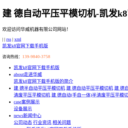
建 德自动平压平模切机-凯发k
欢迎访问华威机器有限公司网站！
| |
rss
|
xml
凯发k8官网下载手机版
139-9840-3758
咨询热线：
凯发k8官网下载手机版
about
走进华威
凯发k8官网下载手机版的简介
建 德半自动平压平模切机
建 德自动平压平模切机
建 德
清废平压平模切机
建 德自动(手自一体)半清废平压平模
case
案例展示
设备展示
news
新闻中心
公司动态
行业资讯
相关问题