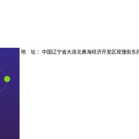
地 址 ：中国辽宁省大连北黄海经济开发区玫瑰街东段