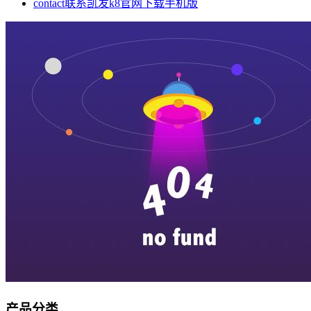
contact
联系凯发k8官网下载手机版
产品分类