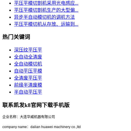
平压平模切割机采用光电感应...
平压平模切割机生产的大型偏...
异步半自动模切机的调机方法
平压平模切机从存放、运输到...
热门关键词
深压纹平压平
全自动全清废
全自动模切机
自动平压平模
全清废平压平
前缘半清废模
半自动平压平
联系凯发k8官网下载手机版
企业名称：大连华威机器有限公司
company name：dalian huawei machinery co.,ltd