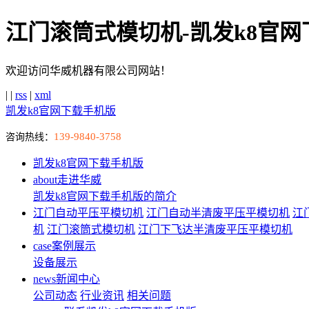
江门滚筒式模切机-凯发k8官
欢迎访问华威机器有限公司网站！
| |
rss
|
xml
凯发k8官网下载手机版
139-9840-3758
咨询热线：
凯发k8官网下载手机版
about
走进华威
凯发k8官网下载手机版的简介
江门自动平压平模切机
江门自动半清废平压平模切机
江
机
江门滚筒式模切机
江门下飞达半清废平压平模切机
case
案例展示
设备展示
news
新闻中心
公司动态
行业资讯
相关问题