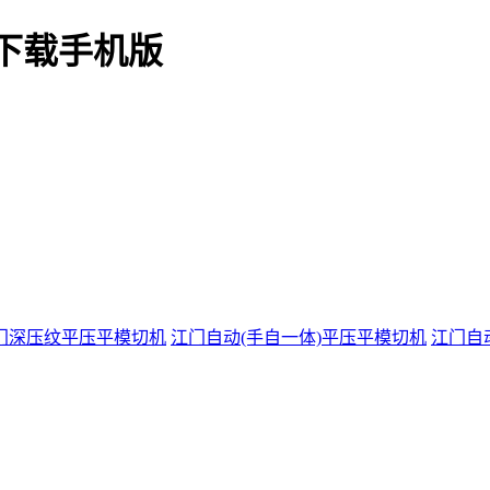
网下载手机版
门深压纹平压平模切机
江门自动(手自一体)平压平模切机
江门自