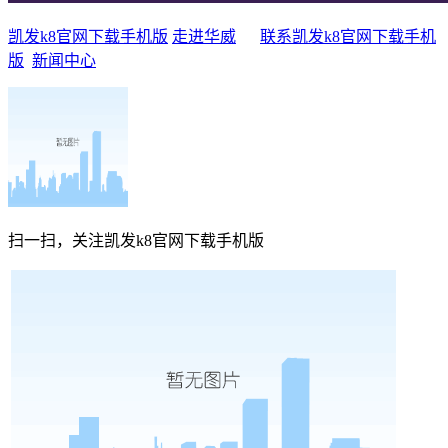
凯发k8官网下载手机版
走进华威
联系凯发k8官网下载手机
版
新闻中心
扫一扫，关注凯发k8官网下载手机版