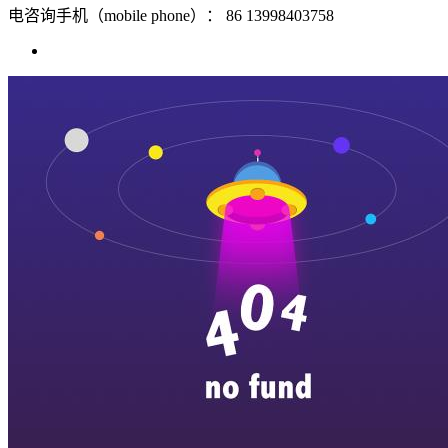
电咨询手机（mobile phone）： 86 13998403758