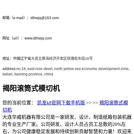
邮箱（e-mail）：
dlhwjq@163.com
网址（url）：www.dlhwjq.com
地址：中国辽宁省
大连北黄海经济开发区玫瑰街东段16号
address:
no.16, east rose street, north yellow sea economic development zone,
dalian, liaoning province, china
揭阳滚筒式模切机
您的当前位置：
凯发k8官网下载手机版
>> >>
揭阳滚筒式模
切机
大连华威机器有限公司是一家研发、设计、制造纸箱包装机器
的专业生产厂家。公司研发、设计人员占员工总数的20%左
右，为公司健康稳定发展和持续创新贡献智慧和力量！欢迎来