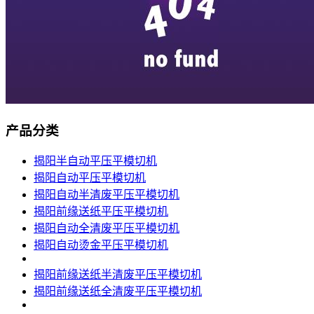
产品分类
揭阳半自动平压平模切机
揭阳自动平压平模切机
揭阳自动半清废平压平模切机
揭阳前缘送纸平压平模切机
揭阳自动全清废平压平模切机
揭阳自动烫金平压平模切机
揭阳前缘送纸半清废平压平模切机
揭阳前缘送纸全清废平压平模切机