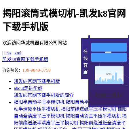
揭阳滚筒式模切机-凯发k8官网
下载手机版
欢迎访问华威机器有限公司网站！
在
| |
rss
|
xml
线
凯发k8官网下载手机版
客
139-9840-3758
咨询热线：
服
凯发k8官网下载手机版
about
走进华威
扫描二维码
凯发k8官网下载手机版的简介
揭阳半自动平压平模切机
揭阳自动平压平模切机
揭阳自
动半清废平压平模切机
揭阳前缘送纸平压平模切机
揭阳
自动全清废平压平模切机
揭阳自动烫金平压平模切机
揭
阳前缘送纸半清废平压平模切机
揭阳前缘送纸全清废平