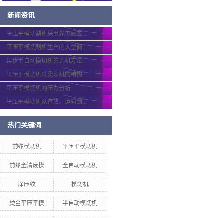
新闻资讯
平压平模切割机采用光电感应...
平压平模切割机生产的大型偏...
异步半自动模切机的调机方法
平压平模切机冷烫印机的结构
平压平模切机的压力分析
平压平模切机从存放、运输到...
热门关键词
前缘模切机
平压平模切机
前缘全清废模
全自动模切机
深压纹
模切机
烫金平压平模
半自动模切机