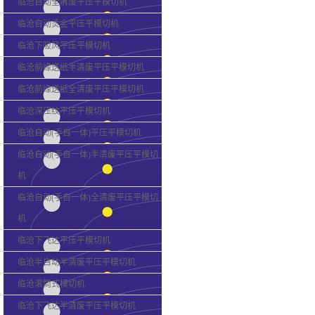
临沧自动全清废平压平模切机
临沧自动烫金平压平模切机
临沧下吸风平压平模切机
临沧前缘送纸半清废平压平模切机
临沧前缘送纸全清废平压平模切机
临沧深压纹平压平模切机
临沧自动(手自一体)平压平模切机
临沧自动(手自一体)半清废平压平模切
机
临沧自动(手自一体)全清废平压平模切
机
临沧下飞达平压平模切机
临沧半自动半清废平压平模切机
临沧滚筒式模切机
临沧下飞达半清废平压平模切机