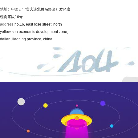
地址：中国辽宁省
大连北黄海经济开发区玫
瑰街东段16号
address:
no.16, east rose street, north
yellow sea economic development zone,
dalian, liaoning province, china