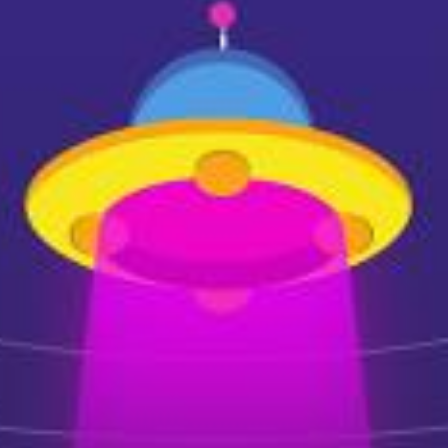
机
灵宝前缘送纸全清废平压平模切
机
灵宝深压纹平压平模切机
灵宝自动(手自一体)平压平模切机
灵宝自动(手自一体)半清废平压平
模切机
灵宝自动(手自一体)全清废平压平
模切机
灵宝下飞达平压平模切机
灵宝半自动半清废平压平模切机
灵宝滚筒式模切机
灵宝下飞达半清废平压平模切机