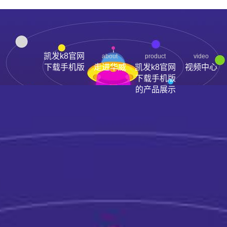
凯发k8官网
about
product
video
下载手机版
走进华威
凯发k8官网
视频中心
下载手机版
凯发k8官网下载手机版的简介
灵宝半自动平压平模切机
的产品展示
荣誉资质
灵宝自动平压平模切机
灵宝自动半清废平压平模切机
灵宝前缘送纸平压平模切机
灵宝自动全清废平压平模切机
灵宝自动烫金平压平模切机
灵宝下吸风平压平模切机
灵宝前缘送纸半清废平压平模切