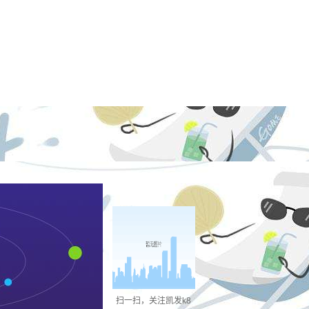
扫一扫，关注凯发k8