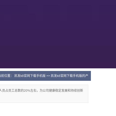
当前位置：
凯发k8官网下载手机版
>>
凯发k8官网下载手机版的产
品展示
>>
灵宝滚筒式模切机
人员占员工总数的20%左右，为公司健康稳定发展和持续创新