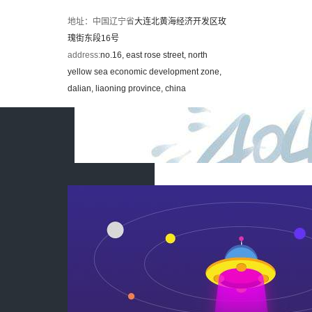
地址：中国辽宁省
大连北黄海经济开发区玫
瑰街东段16号
address:
no.16, east rose street, north
yellow sea economic development zone,
dalian, liaoning province, china