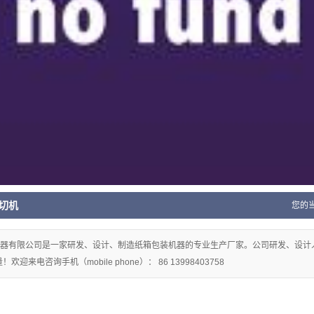
切机
您的
器有限公司是一家研发、设计、制造纸箱包装机器的专业生产厂家。公司研发、设计
迎来电咨询手机（mobile phone）： 86 13998403758