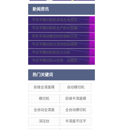
新闻资讯
平压平模切割机采用光电感应...
平压平模切割机生产的大型偏...
异步半自动模切机的调机方法
平压平模切机冷烫印机的结构
平压平模切机的压力分析
平压平模切机从存放、运输到...
热门关键词
前缘全清废模
自动模切机
模切机
前缘半清废模
全自动全清废
全自动模切机
深压纹
半清废平压平