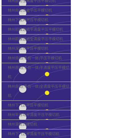
林州自动全清废平压平模切机
林州自动烫金平压平模切机
林州下吸风平压平模切机
林州前缘送纸半清废平压平模切机
林州前缘送纸全清废平压平模切机
林州深压纹平压平模切机
林州自动(手自一体)平压平模切机
林州自动(手自一体)半清废平压平模切
机
林州自动(手自一体)全清废平压平模切
机
林州下飞达平压平模切机
林州半自动半清废平压平模切机
林州滚筒式模切机
林州下飞达半清废平压平模切机