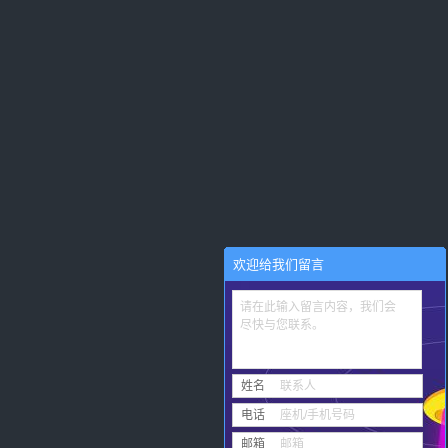
欢迎给我们留言
请在此输入留言内容，我们会
尽快与您联系。
姓名
联系人
电话
座机/手机号码
邮箱
邮箱