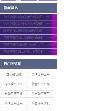
新闻资讯
平压平模切割机采用光电感应...
平压平模切割机生产的大型偏...
异步半自动模切机的调机方法
平压平模切机冷烫印机的结构
平压平模切机的压力分析
平压平模切机从存放、运输到...
热门关键词
自动模切机
全清废平压平
深压纹平压平
烫金平压平模
自动平压平模
半自动平压平
半清废平压平
半自动模切机