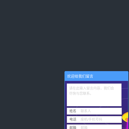
欢迎给我们留言
请在此输入留言内容，我们会
尽快与您联系。
姓名
联系人
电话
座机/手机号码
邮箱
邮箱