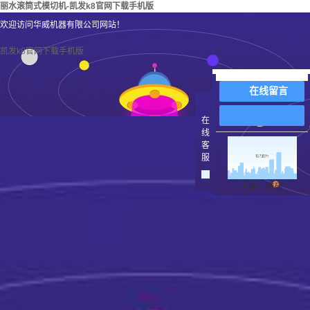
丽水滚筒式模切机-凯发k8官网下载手机版
欢迎访问华威机器有限公司网站！
凯发k8官网下载手机版
在线留言
在
线
客
服
扫描二维码