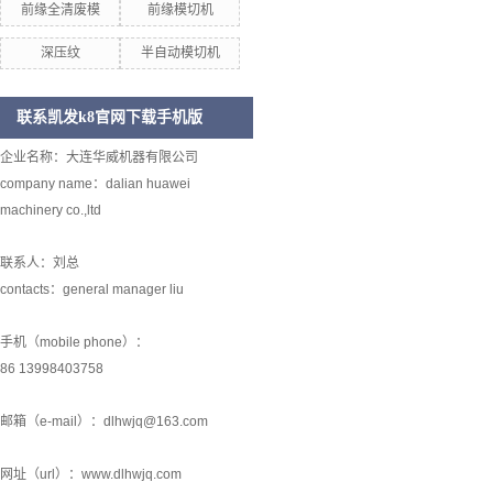
前缘全清废模
前缘模切机
深压纹
半自动模切机
联系凯发k8官网下载手机版
企业名称：大连华威机器有限公司
company name：dalian huawei
machinery co.,ltd
联系人：刘总
contacts：general manager liu
手机（mobile phone）：
86 13998403758
邮箱（e-mail）：
dlhwjq@163.com
网址（url）：www.dlhwjq.com