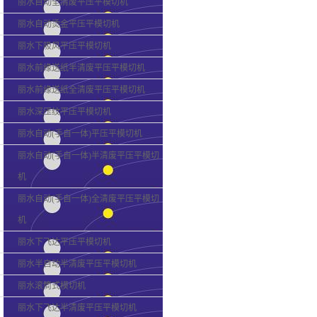
丽水自动全清废平压平模切机
丽水自动烫金平压平模切机
丽水下吸风平压平模切机
丽水前缘送纸半清废平压平模切机
丽水前缘送纸全清废平压平模切机
丽水深压纹平压平模切机
丽水自动(手自一体)平压平模切机
丽水自动(手自一体)半清废平压平模切
机
丽水自动(手自一体)全清废平压平模切
机
丽水下飞达平压平模切机
丽水半自动半清废平压平模切机
丽水滚筒式模切机
丽水下飞达半清废平压平模切机