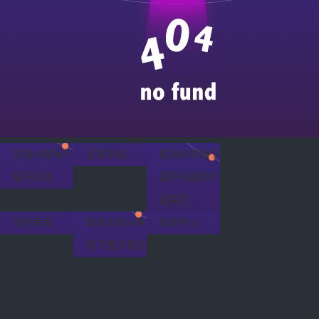
凯发k8官网下
走进华威
凯发k8官网下
载手机版
载手机版的产
品展示
服务宗旨
联系凯发k8官
新闻中心
网下载手机版