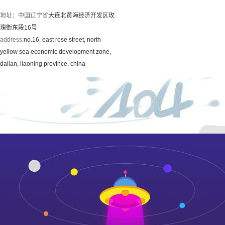
地址：中国辽宁省
大连北黄海经济开发区玫
瑰街东段16号
address:
no.16, east rose street, north
yellow sea economic development zone,
dalian, liaoning province, china