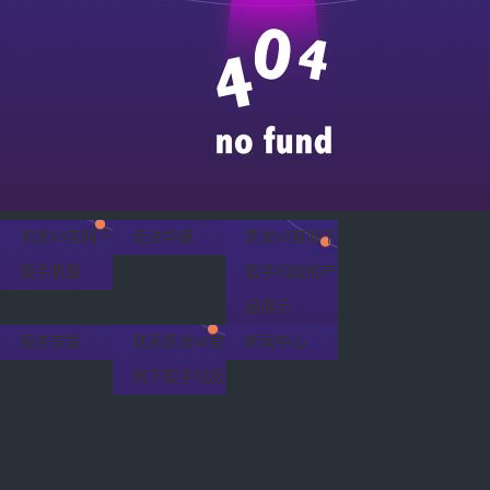
凯发k8官网下
走进华威
凯发k8官网下
载手机版
载手机版的产
品展示
服务宗旨
联系凯发k8官
新闻中心
网下载手机版