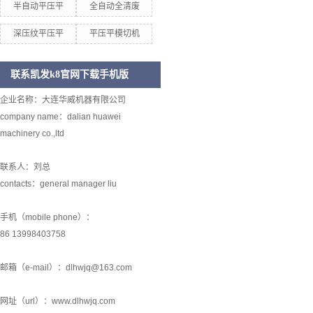
半自动平压平
全自动全清废
深压纹平压平
平压平模切机
联系凯发k8官网下载手机版
企业名称：大连华威机器有限公司
company name：dalian huawei
machinery co.,ltd
联系人：刘总
contacts：general manager liu
手机（mobile phone）：
86 13998403758
邮箱（e-mail）：
dlhwjq@163.com
网址（url）：www.dlhwjq.com